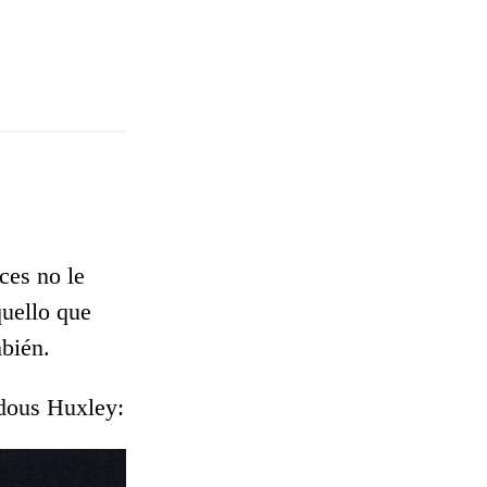
ces no le
uello que
mbién.
ldous Huxley: