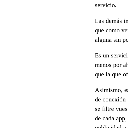
servicio.
Las demás im
que como ver
alguna sin p
Es un servic
menos por a
que la que of
Asimismo, es
de conexión 
se filtre vue
de cada app,
publicidad y