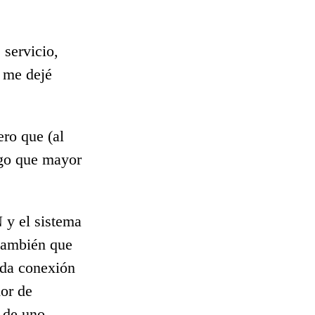
 servicio,
 me dejé
ro que (al
go que mayor
 y el sistema
 también que
cada conexión
dor de
a de uno