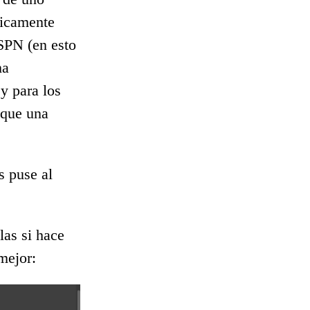
gicamente
 SPN (en esto
ha
 y para los
 que una
s puse al
las si hace
mejor: