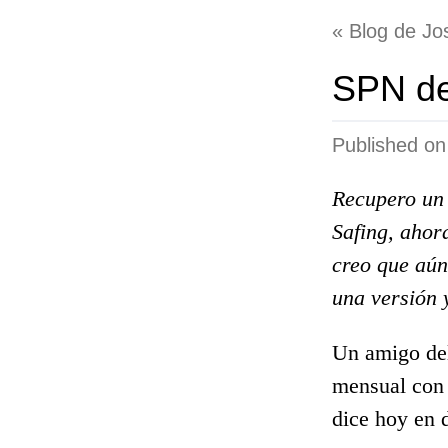
Blog de Jos
SPN de
Published o
Recupero un 
Safing, ahor
creo que aún 
una versión 
Un amigo del
mensual con 
dice hoy en d