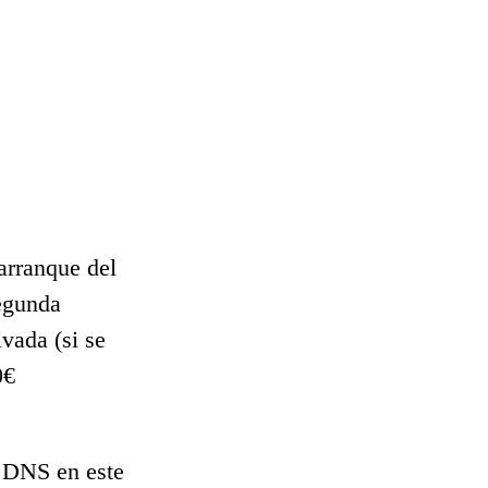
arranque del
segunda
vada (si se
0€
o DNS en este