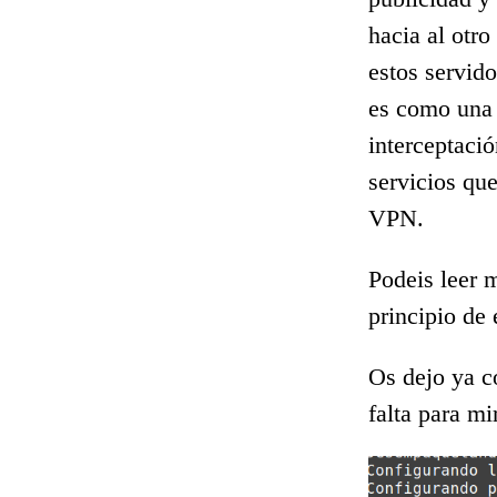
hacia al otr
estos servid
es como una
interceptació
servicios qu
VPN.
Podeis leer 
principio de 
Os dejo ya c
falta para m